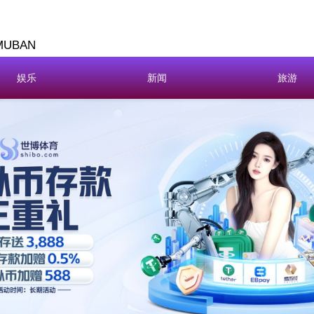
MUBAN
娱乐
新闻
旅游