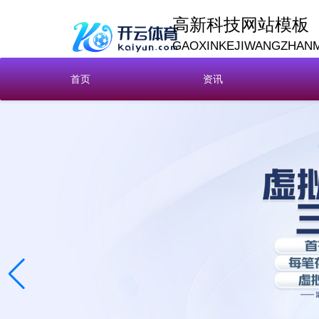
高新科技网站模板
GAOXINKEJIWANGZHAN
首页
资讯