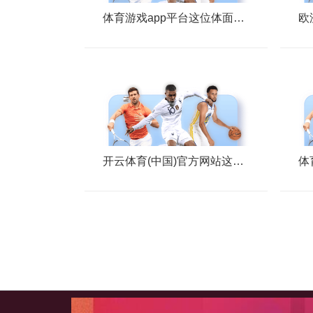
体育游戏app平台这位体面了一辈子的＂港圈女强人＂-开云「中国」kaiyun体育网址-登录入口
开云体育(中国)官方网站这两种型号差别被称为DP-ER型和QP-MR型-开云「中国」kaiyun体育网址-登录入口