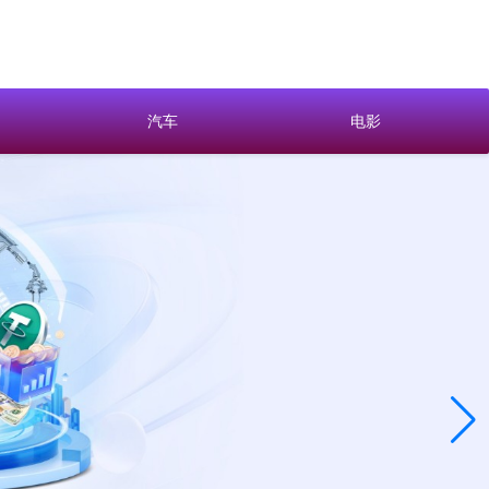
汽车
电影