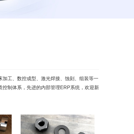
床加工、数控成型、激光焊接、蚀刻、组装等一
质控制体系，先进的内部管理ERP系统，欢迎新